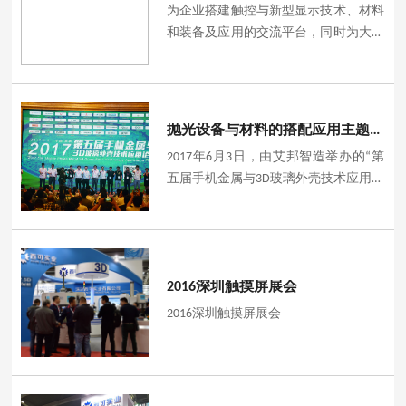
为企业搭建触控与新型显示技术、材料
和装备及应用的交流平台，同时为大力
推动3D曲面玻璃制造技术和手机、电子
产品弧面成型技术交流合作，由中瑞会
展、中国通信工业协会携手台湾电子设
备协会、广东省触控及应用
抛光设备与材料的搭配应用主题分享
2017年6月3日，由艾邦智造举办的“第
五届手机金属与3D玻璃外壳技术应用论
坛”在深圳龙岗中海凯骊酒店圆满举
行，深圳西可实业有限公司营销总监
李叶明先生携公司团队参加此次盛会。
会上，公司技术总监谭志强先生分享
2016深圳触摸屏展会
《抛光设备与材料的搭配应用》主题报
告，获得了阵阵掌声和一致认可。
2016深圳触摸屏展会